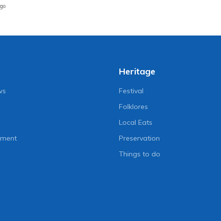
ago
Heritage
ws
Festival
Folklores
Local Eats
nment
Preservation
Things to do