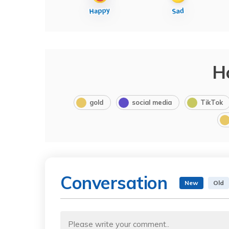
H
gold
social media
TikTok
Conversation
New
Old