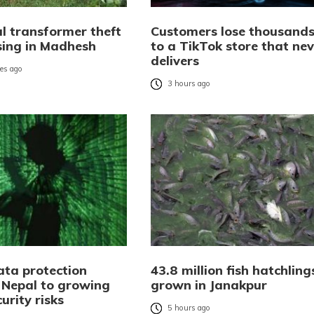
al transformer theft
Customers lose thousand
ising in Madhesh
to a TikTok store that nev
delivers
es ago
3 hours ago
ta protection
43.8 million fish hatchling
 Nepal to growing
grown in Janakpur
urity risks
5 hours ago