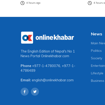
4 hours ago
4 hours 
News
Main Ne
Politics
The English Edition of Nepal's No 1
News Portal
Onlinekhabar.com
Society
Entertai
Phone
+977-1-4780076
,
+977-1-
4786489
Lifestyle
Email:
english@onlinekhabar.com
Business