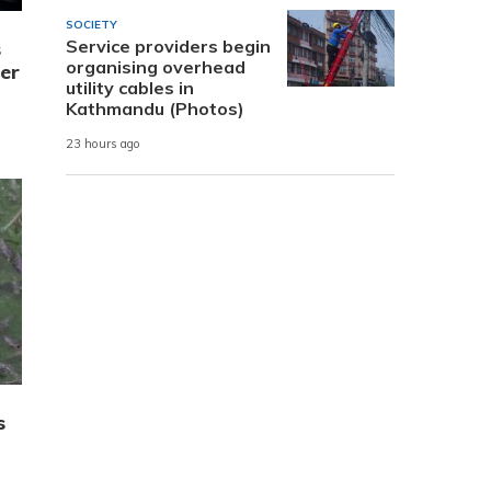
SOCIETY
Service providers begin
s
organising overhead
er
utility cables in
Kathmandu (Photos)
23 hours ago
s