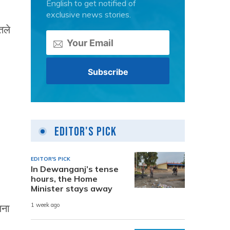
English to get notified of
exclusive news stories.
तले
Editor's Pick
EDITOR'S PICK
In Dewanganj’s tense
hours, the Home
Minister stays away
1 week ago
जना