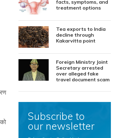
facts, symptoms, and
treatment options
Tea exports to India
decline through
Kakarvitta point
Foreign Ministry Joint
Secretary arrested
over alleged fake
travel document scam
ारण
Subscribe to
ईको
our newsletter