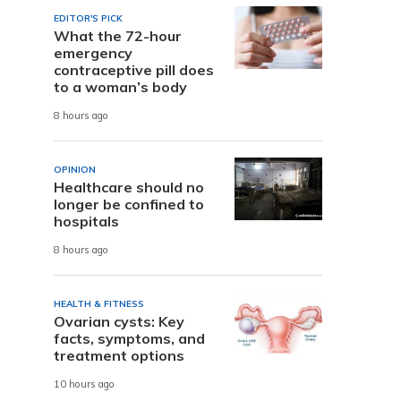
EDITOR'S PICK
What the 72-hour
emergency
contraceptive pill does
to a woman’s body
8 hours ago
OPINION
Healthcare should no
longer be confined to
hospitals
8 hours ago
HEALTH & FITNESS
Ovarian cysts: Key
facts, symptoms, and
treatment options
10 hours ago