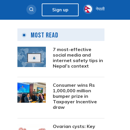
नेपाली
Sign up
Most Read
7 most-effective
social media and
internet safety tips in
Nepal’s context
Consumer wins Rs
1,000,000 million
bumper prize in
Taxpayer Incentive
draw
Ovarian cysts: Key