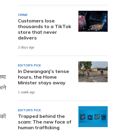
CRIME
Customers lose
thousands to a TikTok
store that never
delivers
2 days ago
EDITOR'S PICK
In Dewanganj’s tense
तमा
hours, the Home
Minister stays away
भने
1 week ago
EDITOR'S PICK
नको
Trapped behind the
scam: The new face of
human trafficking