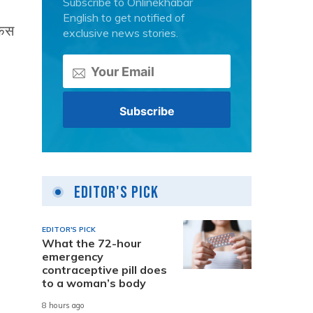
Subscribe to Onlinekhabar
English to get notified of
फेस
exclusive news stories.
Editor's Pick
EDITOR'S PICK
What the 72-hour
emergency
contraceptive pill does
to a woman’s body
8 hours ago