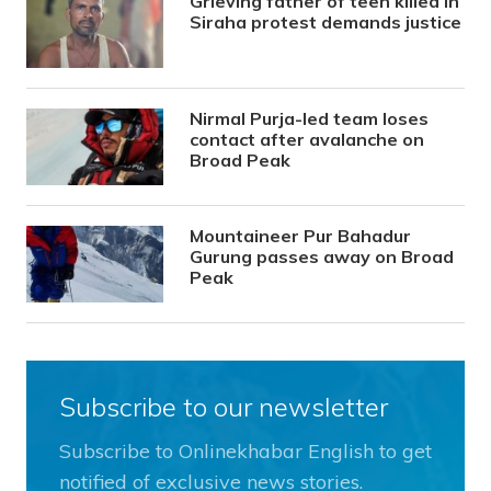
Grieving father of teen killed in
Siraha protest demands justice
Nirmal Purja-led team loses
contact after avalanche on
Broad Peak
Mountaineer Pur Bahadur
Gurung passes away on Broad
Peak
Subscribe to our newsletter
Subscribe to Onlinekhabar English to get
notified of exclusive news stories.