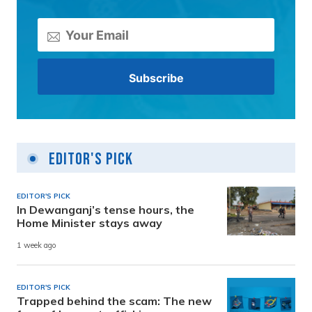
Editor's Pick
EDITOR'S PICK
In Dewanganj’s tense hours, the
Home Minister stays away
1 week ago
EDITOR'S PICK
Trapped behind the scam: The new